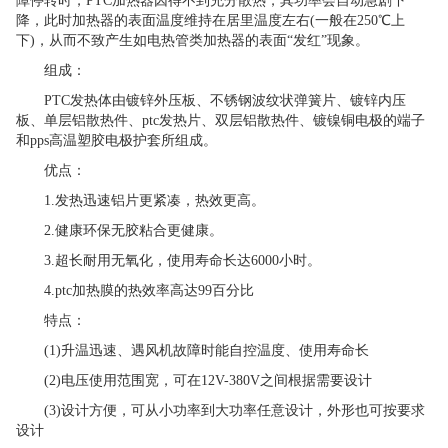
障停转时，PTC加热器因得不到充分散热，其功率会自动急剧下
降，此时加热器的表面温度维持在居里温度左右(一般在250℃上
下)，从而不致产生如电热管类加热器的表面“发红”现象。
组成：
PTC发热体由镀锌外压板、不锈钢波纹状弹簧片、镀锌内压
板、单层铝散热件、ptc发热片、双层铝散热件、镀镍铜电极的端子
和pps高温塑胶电极护套所组成。
优点：
1.发热迅速铝片更紧凑，热效更高。
2.健康环保无胶粘合更健康。
3.超长耐用无氧化，使用寿命长达6000小时。
4.ptc加热膜的热效率高达99百分比
特点：
(1)升温迅速、遇风机故障时能自控温度、使用寿命长
(2)电压使用范围宽，可在12V-380V之间根据需要设计
(3)设计方便，可从小功率到大功率任意设计，外形也可按要求
设计