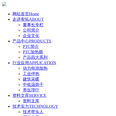
网站首页
Home
走进宥拓
ABOUT
董事长专栏
公司简介
企业文化
产品中心
PRODUCTS
PTC简介
PTC加热膜
产品四大系列
行业应用
APPLICATION
动力电池加热
工业伴热
建筑采暖
中低温烘干
养生理疗
资料文库
SERVICE
资料文库
技术实力
TECHNOLOGY
技术带头人