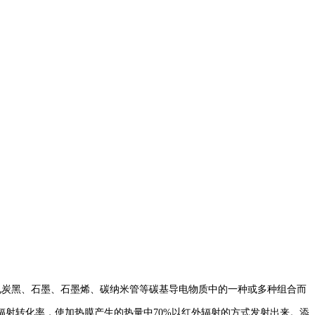
导电炭黑、石墨、石墨烯、碳纳米管等碳基导电物质中的一种或多种组合而
射转化率，使加热膜产生的热量中70%以红外辐射的方式发射出来。添