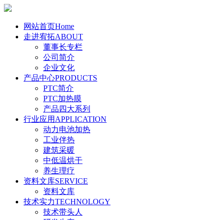
网站首页
Home
走进宥拓
ABOUT
董事长专栏
公司简介
企业文化
产品中心
PRODUCTS
PTC简介
PTC加热膜
产品四大系列
行业应用
APPLICATION
动力电池加热
工业伴热
建筑采暖
中低温烘干
养生理疗
资料文库
SERVICE
资料文库
技术实力
TECHNOLOGY
技术带头人