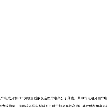
碳基导电成分和PTC热敏介质的复合型导电高分子薄膜。其中导电组分由
着力等指标。使用碳基导电材料可以赋予加热膜较高的红外发射率和电热辐