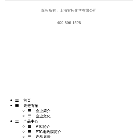
版权所有：上海宥拓化学有限公司
400-806-1528
网站首页
一键拨打
发送短信
APP下载
首页
走进宥拓
企业简介
企业文化
产品中心
PTC简介
PTC电热膜简介
产品展示